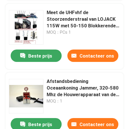
Meet de UHFvhf de
Stoorzenderstraal van LOJACK
115W met 50-150 Blokkerende
Waaier
MOQ：PCs 1
Beste prijs
Contacteer ons
Afstandsbediening
Oceaankoning Jammer, 320-580
Mhz de Houwerapparaat van de
Impulsgokautomaat
MOQ：1
Beste prijs
Contacteer ons