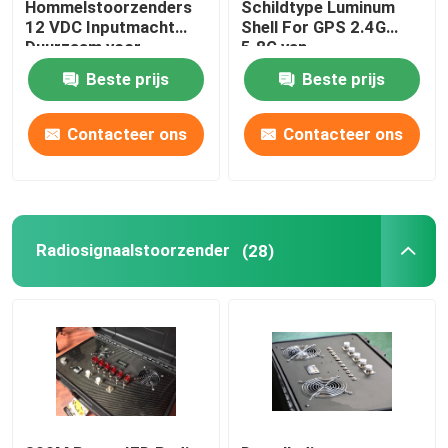
Hommelstoorzenders
Schildtype Luminum
12 VDC Inputmacht
Shell For GPS 2.4G
Duurzaam voor
5.8G van
ISM/HAM/GNSS
Hommelstoorzenders
Beste prijs
Beste prijs
GLONASS
Contacteer ons
Contacteer ons
Radiosignaalstoorzender
(28)