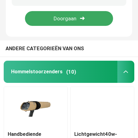
Satellietsignaalstoorzender
Tactische Stoorzender
ANDERE CATEGORIEËN VAN ONS
Communicatie Stoorzender
Hommelstoorzenders
(10)
Hoge Frequentiestoorzender
UHFvhf-stoorzender
Antihommelsysteem
Handbediende
Lichtgewicht40w-