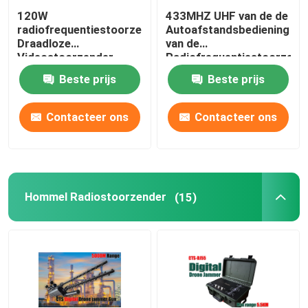
120W
433MHZ UHF van de de
radiofrequentiestoorzender,
Autoafstandsbediening
Draadloze
van de
Videostoorzender
Radiofrequentiestoorzend
1.2GHz-1.3GHz
de Stoorzenderblocker
Beste prijs
Beste prijs
900MHz
Apparaat
Contacteer ons
Contacteer ons
Hommel Radiostoorzender
(15)