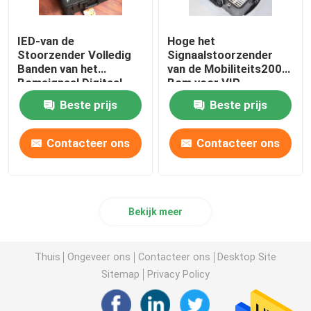
IED-van de
Hoge het
Stoorzender Volledig
Signaalstoorzender
Banden van het
van de Mobiliteits200w
Bomsignaal Digitaal
Bom voor VIP
Gemengd het Lawaai
Bescherming en Anti -
Beste prijs
Beste prijs
Blokkerend Systeem
Verschrikking
20-500mhz
Contacteer ons
Contacteer ons
Bekijk meer
Thuis
Ongeveer ons
Contacteer ons
Desktop Site
Sitemap
Privacy Policy