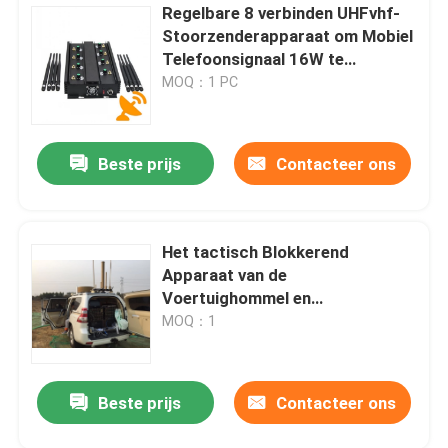
Regelbare 8 verbinden UHFvhf-
Stoorzenderapparaat om Mobiel
Telefoonsignaal 16W te
blokkeren
MOQ：1 PC
Beste prijs
Contacteer ons
Het tactisch Blokkerend
Apparaat van de
Voertuighommel en
Opsporingssysteem voor
MOQ：1
Beschermde Gebieden
Beste prijs
Contacteer ons