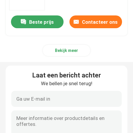
Apparaat
Hommel Radiostoorzender
Beste prijs
Contacteer ons
De Stoorzender van het bomsignaal
Bekijk meer
Militaire Hommelstoorzender
de stoorzender van de konvooibom
Laat een bericht achter
We bellen je snel terug!
cellulaire signaalstoorzender
Het Apparaat van de hommelopsporing
de telefoonstoorzenders van de gevangeniscel