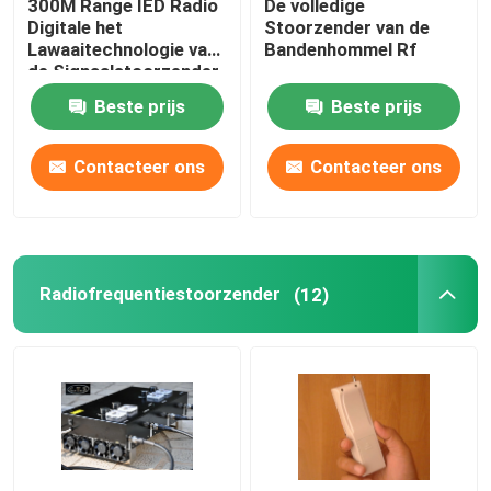
300M Range IED Radio
De volledige
Digitale het
Stoorzender van de
Lawaaitechnologie van
Bandenhommel Rf
de Signaalstoorzender
20-500Mhz
Beste prijs
Beste prijs
Contacteer ons
Contacteer ons
Radiofrequentiestoorzender
(12)