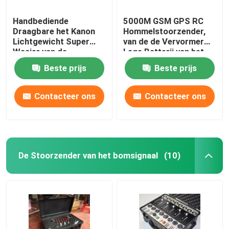
Handbediende
5000M GSM GPS RC
Draagbare het Kanon
Hommelstoorzender,
Lichtgewicht Super
van de de Vervormer
Waaier van de
Lage Batterij van het
Hommelstoorzender
Hommelsignaal het
Beste prijs
Beste prijs
voor Militair
Alarmfunctie
Contacteer ons
Contacteer ons
De Stoorzender van het bomsignaal
(10)