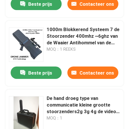
Beste prijs
Contacteer ons
1000m Blokkerend Systeem 7 de
Stoorzender 400mhz ~6ghz van
de Waaier Antihommel van de
Bandenhommel
MOQ：1 REEKS
Beste prijs
Contacteer ons
Huis
De hand droeg type van
communicatie kleine grootte
Producten
stoorzenders2g 3g 4g de video-
audio wifi wimax lichtgewicht
MOQ：1
voor 15 tot 60M
Videos