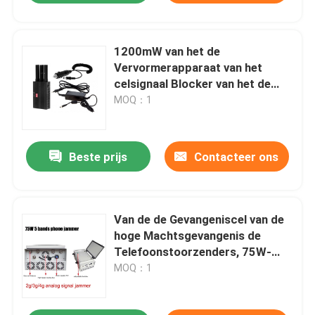
1200mW van het de
Vervormerapparaat van het
celsignaal Blocker van het de
Telefoonsignaal Mobiele voor
MOQ：1
Scholen
Beste prijs
Contacteer ons
Van de de Gevangeniscel van de
hoge Machtsgevangenis de
Telefoonstoorzenders, 75W-
Celtelefoon en Wifi-Blocker 5
MOQ：1
Kanalen