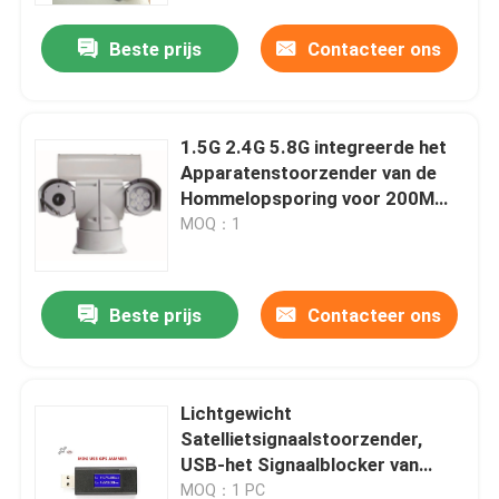
Beste prijs
Contacteer ons
Over ons
Fabrieksrondleiding
1.5G 2.4G 5.8G integreerde het
Apparatenstoorzender van de
Hommelopsporing voor 200M
Kwaliteitscontrole
Range Control By Mobiele
MOQ：1
Telefoon
Een offerte aanvragen
Beste prijs
Contacteer ons
Hommelstoorzenders
Lichtgewicht
Radiosignaalstoorzender
Satellietsignaalstoorzender,
USB-het Signaalblocker van
Radiofrequentiestoorzender
Schijf Minigps Anti Volgend
MOQ：1 PC