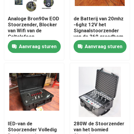
Over ons
Analoge Bron90w EOD
de Batterij van 20mhz
Stoorzender, Blocker
-6ghz 12V het
van Wifi van de
Signaalstoorzender
Fabrieksrondleiding
Celtelefoon
van de 360 graadbom
Stoorzender 6 Banden
Aanvraag sturen
Aanvraag sturen
Kwaliteitscontrole
Een offerte aanvragen
Hommelstoorzenders
Radiosignaalstoorzender
IED-van de
280W de Stoorzender
Stoorzender Volledig
van het bomied
Radiofrequentiestoorzender