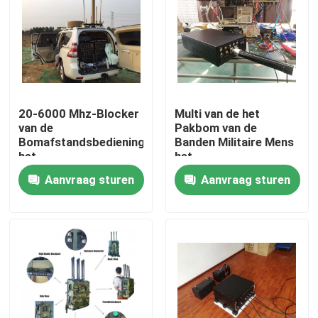
20-6000 Mhz-Blocker
Multi van de het
van de
Pakbom van de
Bomafstandsbediening,
Banden Militaire Mens
het
het
Signaalstoorzender
Signaalstoorzender
Aanvraag sturen
Aanvraag sturen
van het Lange
met het Blokkerende
afstandrcied Voertuig
Systeem van het Hoge
Machtskonvooi
Huis
Producten
Videos