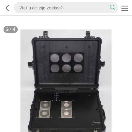
2
/
4